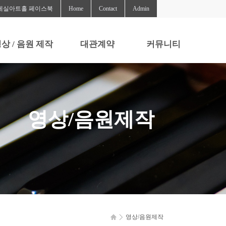
세실아트홀 페이스북
Home
Contact
Admin
상 / 음원 제작
대관계약
커뮤니티
영상 / 음원 제작
대관계약
공지사항
질문과답변
영상/음원제작
자료실
영상/음원제작