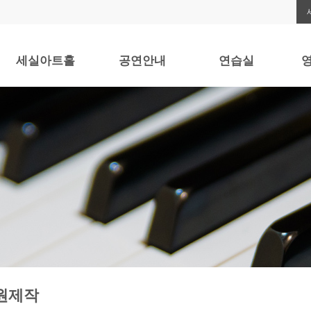
세실아트홀
공연안내
연습실
영
아트홀 이용안내
공연안내
연습실 안내
오시는 길
TWO PIANO
주차안내
GRAND PIANO
ENSEMBLE
UPRIGHT & ETC
DRESSING ROOM
BOX OFFICE
원제작